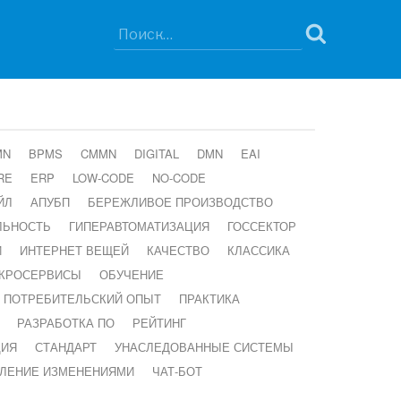
Искать:
Поиск
MN
BPMS
CMMN
DIGITAL
DMN
EAI
RE
ERP
LOW-CODE
NO-CODE
ЙЛ
АПУБП
БЕРЕЖЛИВОЕ ПРОИЗВОДСТВО
ЛЬНОСТЬ
ГИПЕРАВТОМАТИЗАЦИЯ
ГОССЕКТОР
И
ИНТЕРНЕТ ВЕЩЕЙ
КАЧЕСТВО
КЛАССИКА
КРОСЕРВИСЫ
ОБУЧЕНИЕ
ПОТРЕБИТЕЛЬСКИЙ ОПЫТ
ПРАКТИКА
РАЗРАБОТКА ПО
РЕЙТИНГ
ЦИЯ
СТАНДАРТ
УНАСЛЕДОВАННЫЕ СИСТЕМЫ
ВЛЕНИЕ ИЗМЕНЕНИЯМИ
ЧАТ-БОТ