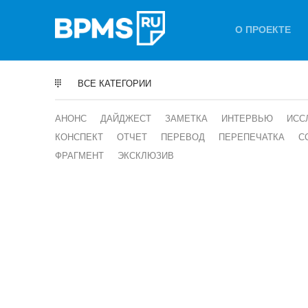
Перейти
к
О ПРОЕКТЕ
содержимому
BPMS.RU
все о BPM, RPA, цифровой
трансформации и
ВСЕ КАТЕГОРИИ
искусственном интеллекте
АНОНС
ДАЙДЖЕСТ
ЗАМЕТКА
ИНТЕРВЬЮ
ИСС
КОНСПЕКТ
ОТЧЕТ
ПЕРЕВОД
ПЕРЕПЕЧАТКА
С
ФРАГМЕНТ
ЭКСКЛЮЗИВ