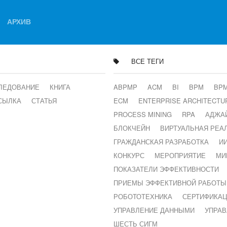
АРХИВ
ВСЕ ТЕГИ
ЛЕДОВАНИЕ
КНИГА
ABPMP
ACM
BI
BPM
BP
СЫЛКА
СТАТЬЯ
ECM
ENTERPRISE ARCHITECTU
PROCESS MINING
RPA
АДЖА
БЛОКЧЕЙН
ВИРТУАЛЬНАЯ РЕА
ГРАЖДАНСКАЯ РАЗРАБОТКА
И
КОНКУРС
МЕРОПРИЯТИЕ
МИ
ПОКАЗАТЕЛИ ЭФФЕКТИВНОСТИ
ПРИЕМЫ ЭФФЕКТИВНОЙ РАБОТЫ
РОБОТОТЕХНИКА
СЕРТИФИКА
УПРАВЛЕНИЕ ДАННЫМИ
УПРА
ШЕСТЬ СИГМ